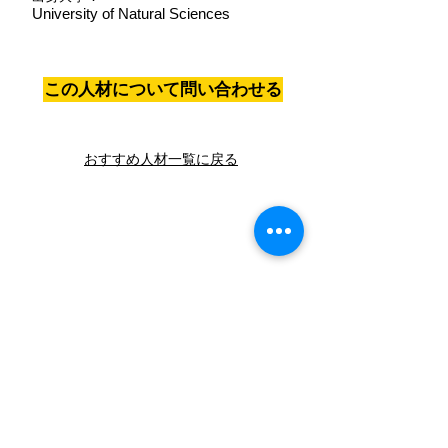
University of Natural Sciences
この人材について問い合わせる
おすすめ人材一覧に戻る
Grasp!
​Ho Chi Minh Office
Sunwah Innovation Center,6/F Golden House
Buiding, Sunwah Pearl, 90 Nguyễn Hữu Cảnh,
Thạnh Mỹ Tây Ward,Hochiminh City, Vietnam
Hanoi Office
Unit A2.6c, 2nd floor, Tower A, Golden Palace
Building, Me Tri street, Me Tri ward, Nam Tu
Liem district, Hanoi
個人情報保護方針