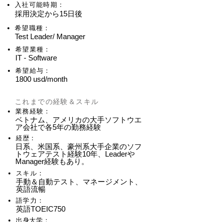
入社可能時期：
採用決定から15日後
希望職種：
Test Leader/ Manager
希望業種：
IT - Software
希望給与：
1800 usd/month
​これまでの経験＆スキル
業務経験：
ベトナム、アメリカの大手ソフトウエ
ア会社で各5年の勤務経験
​経歴：
日系、米国系、豪州系大手企業のソフ
トウェアテスト経験10年、Leaderや
Manager経験もあり。
スキル：
手動＆自動テスト、マネージメント、
英語流暢
語学力：
英語TOEIC750
​出身大学：