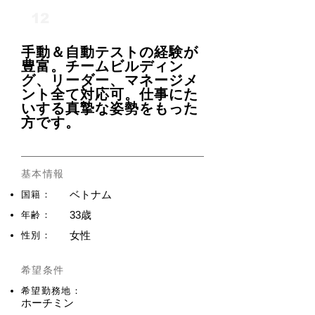
12
手動＆自動テストの経験が
豊富。チームビルディン
グ、リーダー、マネージメ
ント全て対応可。仕事にた
いする真摯な姿勢をもった
方です。
基本情報
ベトナム
国籍：
33歳
​年齢：
女性
性別：
希望条件
希望勤務地：
ホーチミン