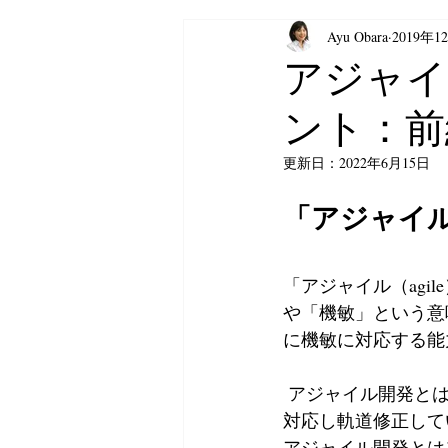
Ayu Obara
2019年1
生成AI
ベトナムビジネス
アジャイ
ント：前
更新日：
2022年6月15日
「アジャイ
「アジャイル（agi
や「機敏」という意
に機敏に対応する能
 アジャイル開発とは、新機能や商品を短期間で継続的にリリースし、その都度バグなどに
対応し軌道修正して
アジャイル開発とは