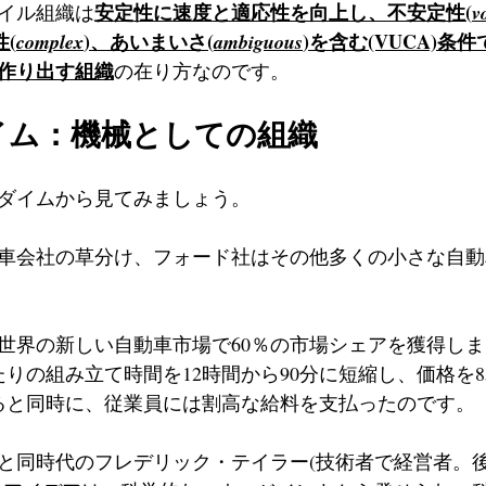
安定性に速度と適応性を向上し、不安定性(
イル組織は
v
性(
)、あいまいさ(
)を含む(VUCA)条
complex
ambiguous
作り出す組織
の在り方なのです。
イム：機械としての組織
ダイムから見てみましょう。
自動車会社の草分け、フォード社はその他多くの小さな自動
は世界の新しい自動車市場で60％の市場シェアを獲得し
りの組み立て時間を12時間から90分に短縮し、価格を8
すると同時に、従業員には割高な給料を支払ったのです。
と同時代のフレデリック・テイラー(技術者で経営者。