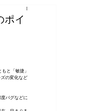
のポイ
もともと「敏捷」
ーズの変化など
現在、目まぐる