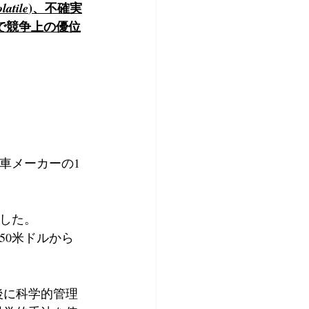
)、不確実
olatile
件で競争上の優位
車メーカーの1
ました。
50米ドルから
後に科学的管理