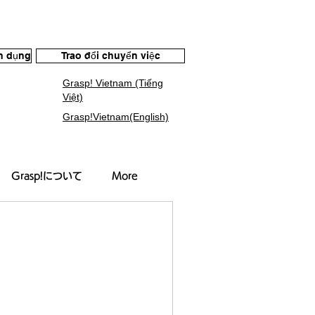
ển dụng
Trao đổi chuyển việc
Grasp! Vietnam (Tiếng
Việt)
Grasp!Vietnam(English)
Grasp!について
More