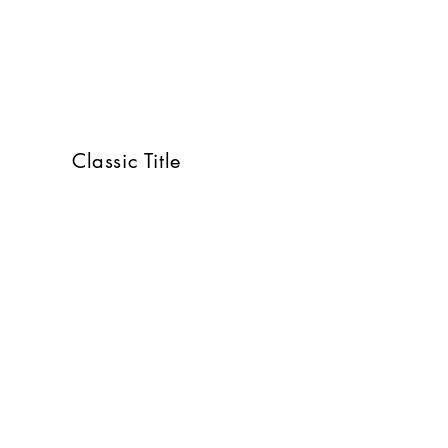
Vui lòng liên hệ với chúng t
SKYPE
5, Bình
info@graspvietnam.com
090-6299930 (日本語・Engl
Classic Title
A, Golden
090-9820998 (Tiếng việ
, Me Tri ward,
© 2017-2022 bởi Grasp!