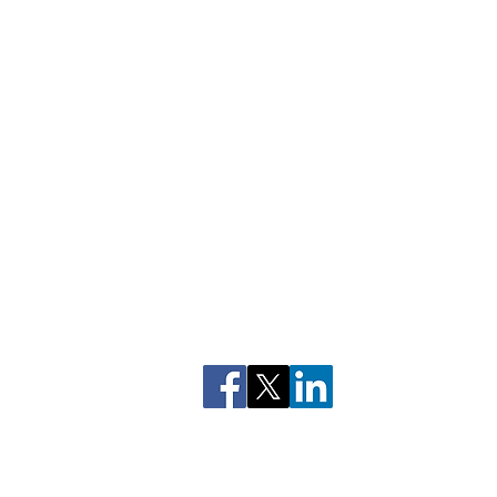
Chi nhánh tại Hồ Chí Minh
195 Điện Biên Phủ, Phường 1
Thạnh, Hồ Chí Minh
Chi nhánh tại Hà Nội
Unit A2.6c, 2nd floor, Tower 
Palace Building, Me Tri street
Nam Tu Liem district, Hanoi
Privacy Policy
Mailmagazine