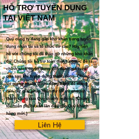
HỖ TRỢ TUYỂN DỤNG
TẠI VIỆT NAM
Quý công ty đang gặp khó khăn trong tuyển
dụng nhân tài và tổ chức cơ cấu? Hãy liên
hệ với chúng tôi để tháo gỡ những khó khăn
đó! Chúng tôi hỗ trợ toàn diện từ bước đề ra
chính sách tuyển dụng đến đánh giá hiệu
quả sau khi tuyển dụng thành công. Chúng
tôi mong muốn được đồng hành để mang
đến các giải pháp nhân sự tối ưu cho sự
thành công của Quý doanh nghiệp. (Chúng
tôi miễn phí tư vấn lần đầu cho Quý khách
hàng mới.)
Liên Hệ